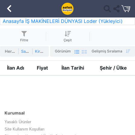
Anasayfa
İŞ MAKİNELERİ DÜNYASI
Loder (Yükleyici)
Filtre
Çeşit
Herşey
Satılık
Kiralık
Görünüm
Gelişmiş Sıralama
İlan Adı
Fiyat
İlan Tarihi
Şehir / Ülke
Kurumsal
Yasaklı Ürünler
Site Kullanım Koşulları